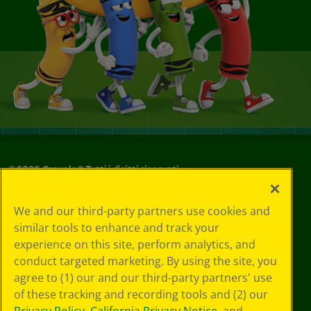
©
2026
Crayola® Tutti i diritti riservati.
Le tue scelte
We and our third-party partners use cookies and
in materia di
similar tools to enhance and track your
privacy
experience on this site, perform analytics, and
Informativa sulla
privacy
conduct targeted marketing. By using the site, you
Termini SMS
agree to (1) our and our third-party partners' use
GDPR
of these tracking and recording tools and (2) our
Informativa sulla