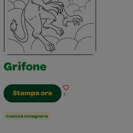
Grifone
Stampa ora
3
Creature Immaginarie