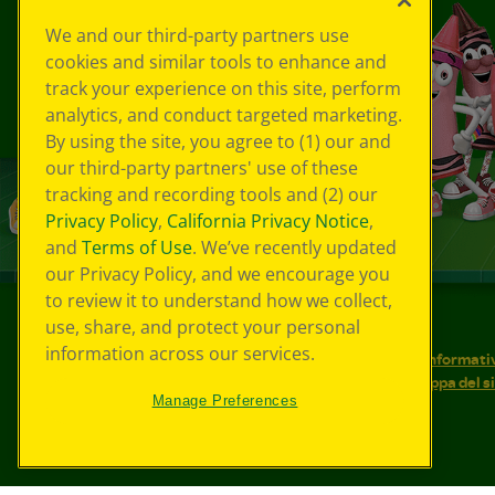
We and our third-party partners use
cookies and similar tools to enhance and
track your experience on this site, perform
analytics, and conduct targeted marketing.
By using the site, you agree to (1) our and
our third-party partners' use of these
tracking and recording tools and (2) our
Privacy Policy
,
California Privacy Notice
,
and
Terms of Use
. We’ve recently updated
our Privacy Policy, and we encourage you
to review it to understand how we collect,
use, share, and protect your personal
©
2026
Crayola® Tutti i diritti riservati.
information across our services.
Le tue scelte in materia di privacy
Informativ
Condizioni d'uso
Accessibilità web
Mappa del s
Manage Preferences