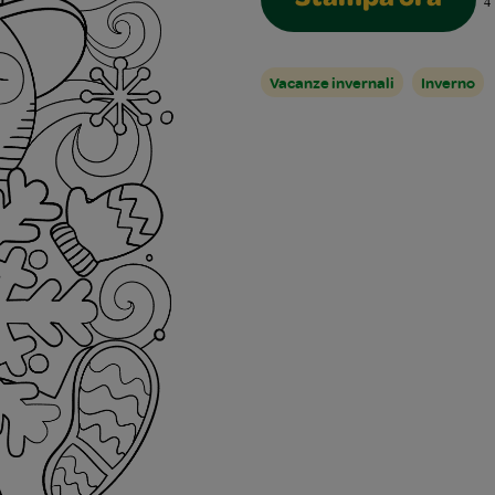
Stampa ora
4
Vacanze invernali
Inverno