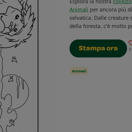
Esplora la nostra
collezi
Animali
per ancora più d
selvatica. Dalle creature 
della foresta, c'è molto pe
Stampa ora
5
Animali