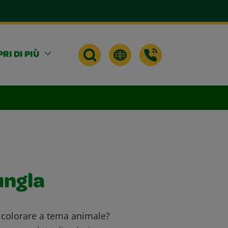
RI DI PIÙ
ungla
 colorare a tema animale?