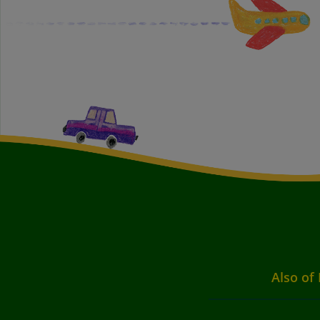
Also of 