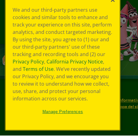
We and our third-party partners use
cookies and similar tools to enhance and
track your experience on this site, perform
analytics, and conduct targeted marketing.
By using the site, you agree to (1) our and
our third-party partners' use of these
tracking and recording tools and (2) our
Privacy Policy
,
California Privacy Notice
,
and
Terms of Use
. We’ve recently updated
our Privacy Policy, and we encourage you
to review it to understand how we collect,
use, share, and protect your personal
©
2026
Crayola® Tutti i diritti riservati.
information across our services.
Le tue scelte in materia di privacy
Informativ
Condizioni d'uso
Accessibilità web
Mappa del s
Manage Preferences