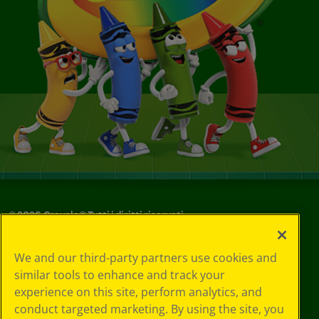
©
2026
Crayola® Tutti i diritti riservati.
Le tue scelte
We and our third-party partners use cookies and
in materia di
similar tools to enhance and track your
privacy
experience on this site, perform analytics, and
Informativa sulla
privacy
conduct targeted marketing. By using the site, you