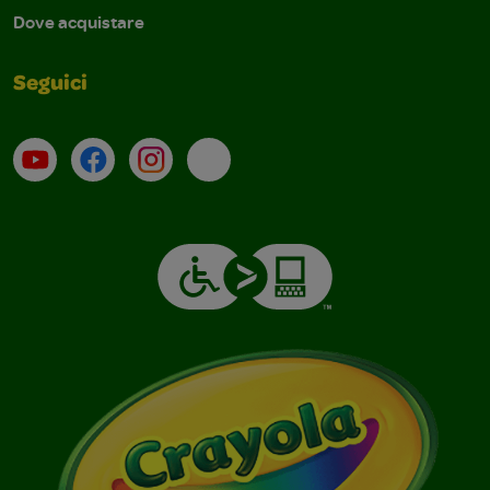
Dove acquistare
Seguici
Su YouTube
Contatti
Profilo Instagram
Email