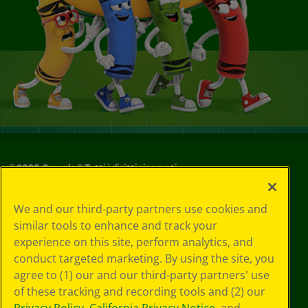
©
2026
Crayola® Tutti i diritti riservati.
Le tue scelte
We and our third-party partners use cookies and
in materia di
similar tools to enhance and track your
privacy
experience on this site, perform analytics, and
Informativa sulla
privacy
conduct targeted marketing. By using the site, you
Termini SMS
agree to (1) our and our third-party partners' use
GDPR
of these tracking and recording tools and (2) our
Informativa sulla