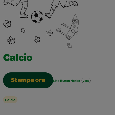
Calcio
(
)
Stampa ora
Like Button Notice
view
Calcio