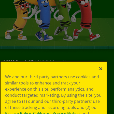
©
2026
Crayola® Tutti i diritti riservati.
Le tue scelte
We and our third-party partners use cookies and
in materia di
similar tools to enhance and track your
privacy
experience on this site, perform analytics, and
Informativa sulla
privacy
conduct targeted marketing. By using the site, you
Termini SMS
agree to (1) our and our third-party partners' use
GDPR
of these tracking and recording tools and (2) our
Informativa sulla
Privacy Policy
,
California Privacy Notice
, and