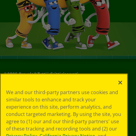
©
2026
Crayola® Tutti i diritti riservati.
Le tue scelte
We and our third-party partners use cookies and
in materia di
similar tools to enhance and track your
privacy
experience on this site, perform analytics, and
Informativa sulla
privacy
conduct targeted marketing. By using the site, you
Termini SMS
agree to (1) our and our third-party partners' use
GDPR
of these tracking and recording tools and (2) our
Informativa sulla