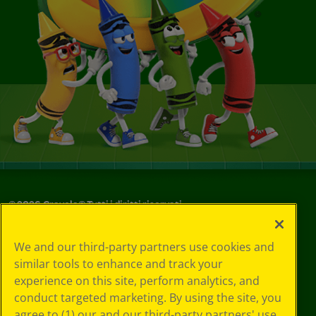
©
2026
Crayola® Tutti i diritti riservati.
Le tue scelte
We and our third-party partners use cookies and
in materia di
similar tools to enhance and track your
privacy
experience on this site, perform analytics, and
Informativa sulla
privacy
conduct targeted marketing. By using the site, you
Termini SMS
agree to (1) our and our third-party partners' use