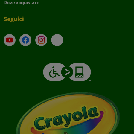
Dove acquistare
Seguici
Su YouTube
Contatti
Profilo Instagram
Email