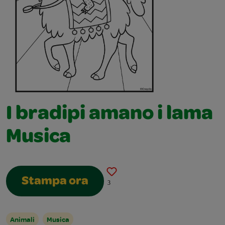
I bradipi amano i lama
Musica
Stampa ora
3
Animali
Musica