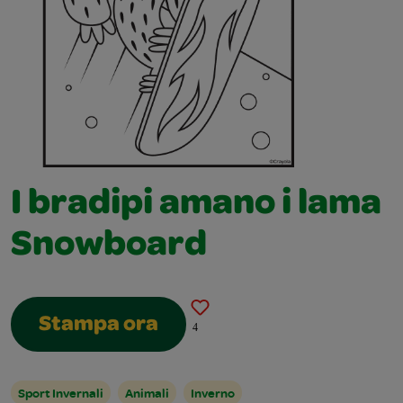
I bradipi amano i lama
Snowboard
Stampa ora
4
Sport Invernali
Animali
Inverno