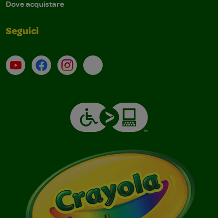
Dove acquistare
Seguici
Su YouTube
Contatti
Profilo Instagram
Email