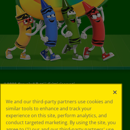
©
2026
Crayola® Tutti i diritti riservati.
Le tue scelte
We and our third-party partners use cookies and
in materia di
similar tools to enhance and track your
privacy
experience on this site, perform analytics, and
Informativa sulla
privacy
conduct targeted marketing. By using the site, you
Termini SMS
agree to (1) our and our third-party partners' use