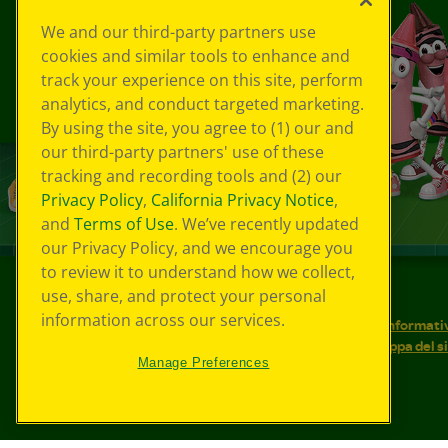
We and our third-party partners use
cookies and similar tools to enhance and
track your experience on this site, perform
analytics, and conduct targeted marketing.
By using the site, you agree to (1) our and
our third-party partners' use of these
tracking and recording tools and (2) our
Privacy Policy
,
California Privacy Notice
,
and
Terms of Use
. We’ve recently updated
our Privacy Policy, and we encourage you
to review it to understand how we collect,
use, share, and protect your personal
©
2026
Crayola® Tutti i diritti riservati.
information across our services.
Le tue scelte in materia di privacy
Informativ
Condizioni d'uso
Accessibilità web
Mappa del s
Manage Preferences