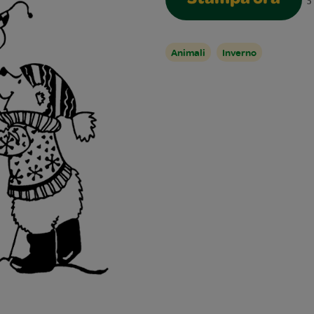
Stampa ora
5
Animali
Inverno