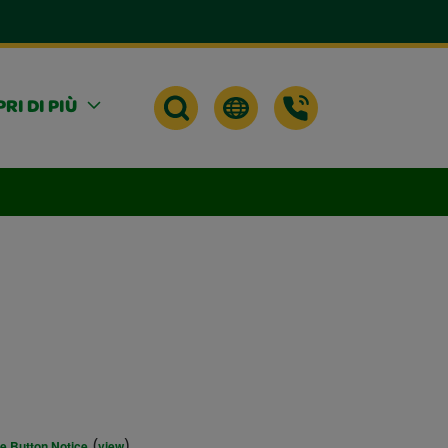
RI DI PIÙ
(
)
ke Button Notice
view