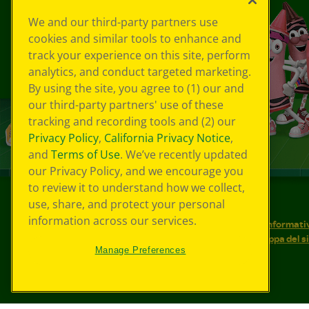
We and our third-party partners use
cookies and similar tools to enhance and
track your experience on this site, perform
analytics, and conduct targeted marketing.
By using the site, you agree to (1) our and
our third-party partners' use of these
tracking and recording tools and (2) our
Privacy Policy
,
California Privacy Notice
,
and
Terms of Use
. We’ve recently updated
our Privacy Policy, and we encourage you
to review it to understand how we collect,
use, share, and protect your personal
©
2026
Crayola® Tutti i diritti riservati.
information across our services.
Le tue scelte in materia di privacy
Informativ
Condizioni d'uso
Accessibilità web
Mappa del s
Manage Preferences