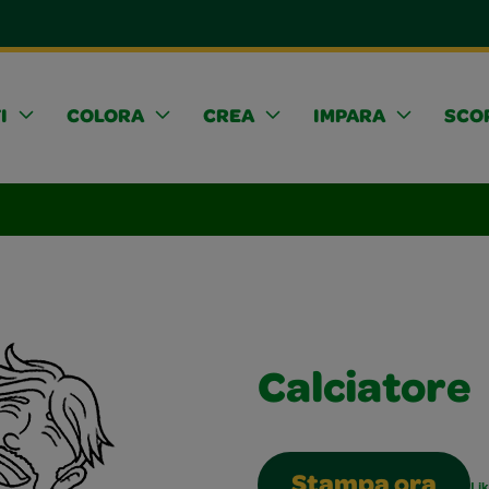
I
COLORA
CREA
IMPARA
SCOP
Calciatore
Stampa ora
Li