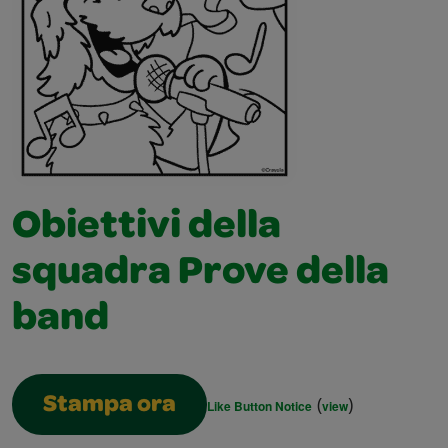
Obiettivi della
squadra Prove della
band
(
)
Stampa ora
Like Button Notice
view