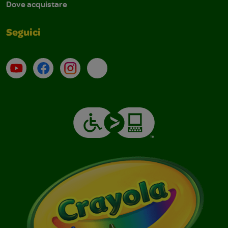
Dove acquistare
Seguici
Su YouTube
Contatti
Profilo Instagram
Email