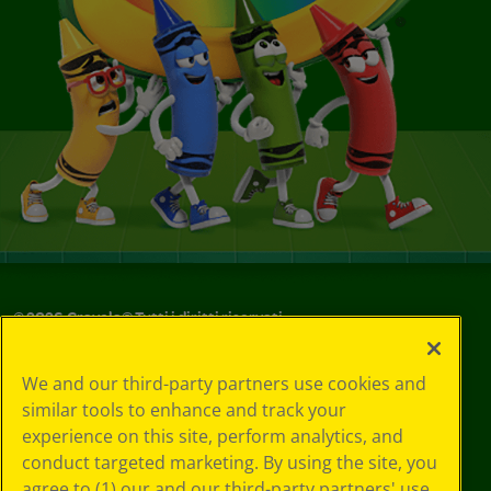
©
2026
Crayola® Tutti i diritti riservati.
Le tue scelte
We and our third-party partners use cookies and
in materia di
similar tools to enhance and track your
privacy
experience on this site, perform analytics, and
Informativa sulla
privacy
conduct targeted marketing. By using the site, you
Termini SMS
agree to (1) our and our third-party partners' use