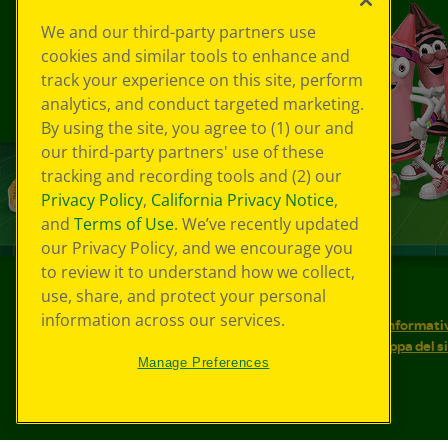
We and our third-party partners use
cookies and similar tools to enhance and
track your experience on this site, perform
analytics, and conduct targeted marketing.
By using the site, you agree to (1) our and
our third-party partners' use of these
tracking and recording tools and (2) our
Privacy Policy
,
California Privacy Notice
,
and
Terms of Use
. We’ve recently updated
our Privacy Policy, and we encourage you
to review it to understand how we collect,
use, share, and protect your personal
©
2026
Crayola® Tutti i diritti riservati.
information across our services.
Le tue scelte in materia di privacy
Informativ
Condizioni d'uso
Accessibilità web
Mappa del s
Manage Preferences