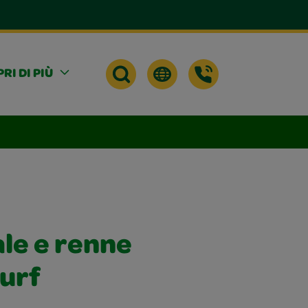
RI DI PIÙ
le e renne
surf