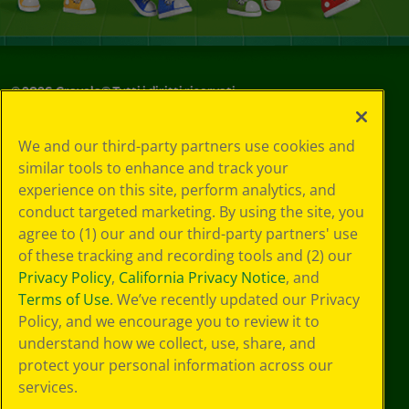
©
2026
Crayola® Tutti i diritti riservati.
Le tue scelte
We and our third-party partners use cookies and
in materia di
similar tools to enhance and track your
privacy
experience on this site, perform analytics, and
Informativa sulla
privacy
conduct targeted marketing. By using the site, you
Termini SMS
agree to (1) our and our third-party partners' use
GDPR
of these tracking and recording tools and (2) our
Informativa sulla
Privacy Policy
,
California Privacy Notice
, and
privacy di CA
Terms of Use
. We’ve recently updated our Privacy
Technologies
Policy, and we encourage you to review it to
Preferenze cookie
understand how we collect, use, share, and
Condizioni d'uso
Accessibilità web
protect your personal information across our
Mappa del sito
services.