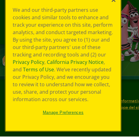
We and our third-party partners use
cookies and similar tools to enhance and
track your experience on this site, perform
analytics, and conduct targeted marketing.
By using the site, you agree to (1) our and
our third-party partners' use of these
tracking and recording tools and (2) our
Privacy Policy
,
California Privacy Notice
,
and
Terms of Use
. We’ve recently updated
our Privacy Policy, and we encourage you
to review it to understand how we collect,
use, share, and protect your personal
©
2026
Crayola® Tutti i diritti riservati.
information across our services.
Le tue scelte in materia di privacy
Informativ
Condizioni d'uso
Accessibilità web
Mappa del s
Manage Preferences