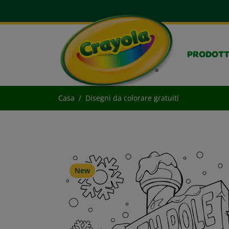
PRODOTT
Casa
Disegni da colorare gratuiti
New