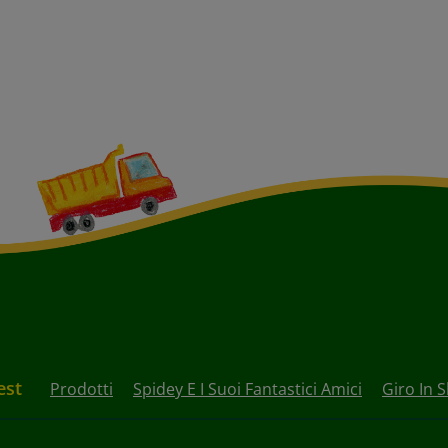
est
Prodotti
Spidey E I Suoi Fantastici Amici
Giro In S