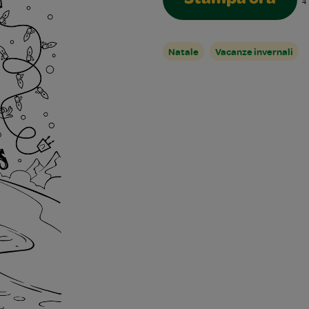
Stampa ora
4
Natale
Vacanze invernali