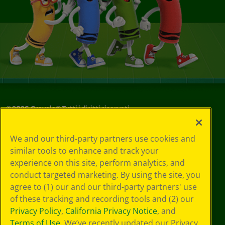
©
2026
Crayola® Tutti i diritti riservati.
Le tue scelte
We and our third-party partners use cookies and
in materia di
similar tools to enhance and track your
privacy
experience on this site, perform analytics, and
Informativa sulla
privacy
conduct targeted marketing. By using the site, you
Termini SMS
agree to (1) our and our third-party partners' use
GDPR
of these tracking and recording tools and (2) our
Informativa sulla
Privacy Policy
,
California Privacy Notice
, and
privacy di CA
Terms of Use
. We’ve recently updated our Privacy