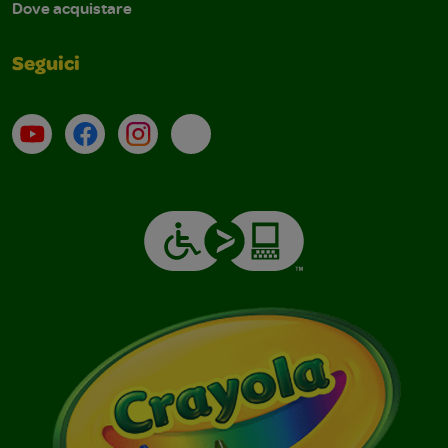
Dove acquistare
Seguici
Su YouTube
Contatti
Profilo Instagram
Email