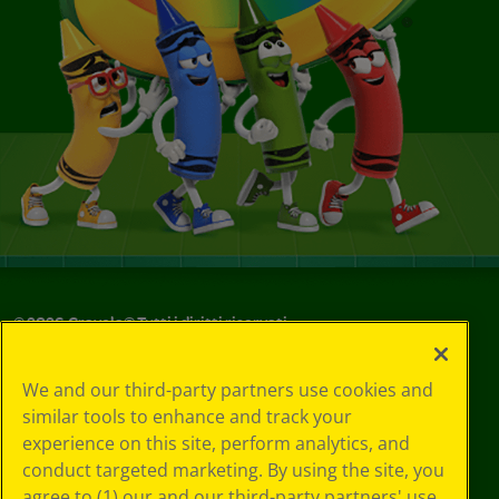
©
2026
Crayola® Tutti i diritti riservati.
Le tue scelte
We and our third-party partners use cookies and
in materia di
similar tools to enhance and track your
privacy
experience on this site, perform analytics, and
Informativa sulla
privacy
conduct targeted marketing. By using the site, you
Termini SMS
agree to (1) our and our third-party partners' use