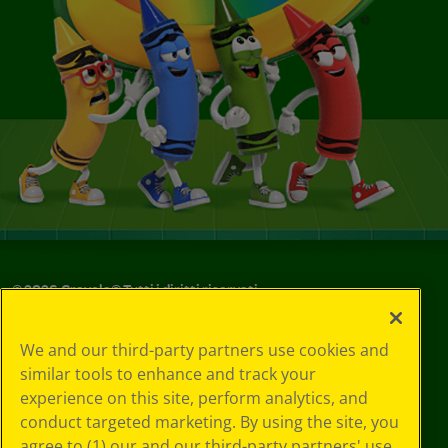
©
2026
Crayola® Tutti i diritti riservati.
Le tue scelte
We and our third-party partners use cookies and
in materia di
similar tools to enhance and track your
privacy
experience on this site, perform analytics, and
Informativa sulla
privacy
conduct targeted marketing. By using the site, you
Termini SMS
agree to (1) our and our third-party partners' use