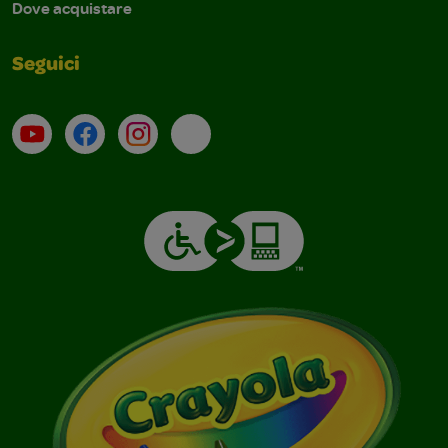
Dove acquistare
Seguici
Su YouTube
Contatti
Profilo Instagram
Email