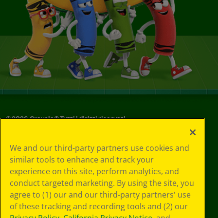
©
2026
Crayola® Tutti i diritti riservati.
Le tue scelte
We and our third-party partners use cookies and
in materia di
similar tools to enhance and track your
privacy
experience on this site, perform analytics, and
Informativa sulla
privacy
conduct targeted marketing. By using the site, you
Termini SMS
agree to (1) our and our third-party partners' use
GDPR
of these tracking and recording tools and (2) our
Informativa sulla