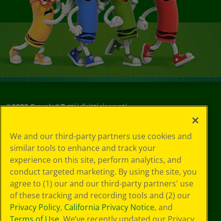
©
2026
Crayola® Tutti i diritti riservati.
Le tue scelte
We and our third-party partners use cookies and
in materia di
similar tools to enhance and track your
privacy
experience on this site, perform analytics, and
Informativa sulla
privacy
conduct targeted marketing. By using the site, you
Termini SMS
agree to (1) our and our third-party partners' use
GDPR
of these tracking and recording tools and (2) our
Informativa sulla
Privacy Policy
,
California Privacy Notice
, and
privacy di CA
Terms of Use
. We’ve recently updated our Privacy