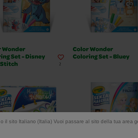
r Wonder
Color Wonder
ing Set - Disney
Coloring Set - Bluey
Stitch
2
o il sito Italiano (Italia) Vuoi passare al sito della tua area 