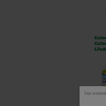
Colo
Color
Lilo&
Stai visitand