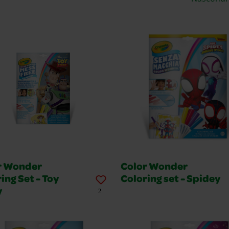
r Wonder
Color Wonder
ing Set - Toy
Coloring set - Spidey
y
2