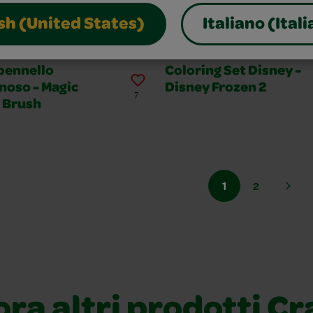
sh (United States)
Italiano (Itali
r Wonder
Color Wonder
pennello
Coloring Set Disney -
noso - Magic
Disney Frozen 2
7
t Brush
1
2
ora altri prodotti Cr