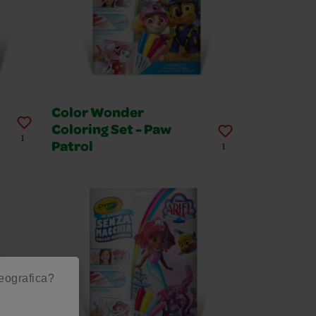
Color Wonder
Coloring Set - Paw
1
Patrol
1
geografica?