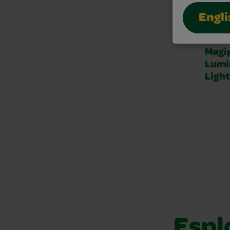
Engli
Colo
Magi
Lumi
Ligh
Espl