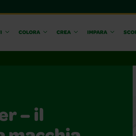
I
COLORA
CREA
IMPARA
SCOP
r – il