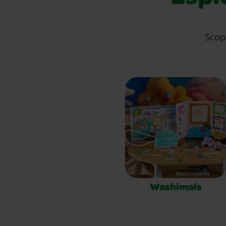
Scopr
Washimals