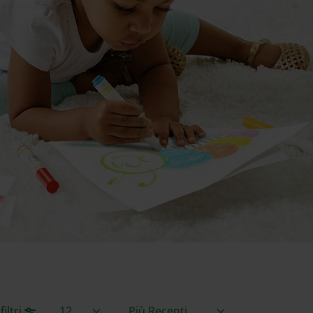
Articoli per pagina
Ordina per
iltri