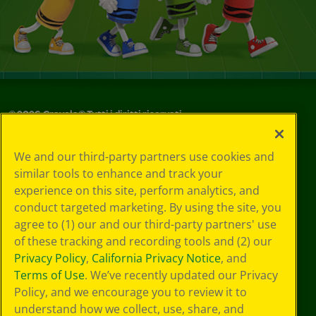
©
2026
Crayola® Tutti i diritti riservati.
Le tue scelte
We and our third-party partners use cookies and
in materia di
similar tools to enhance and track your
privacy
experience on this site, perform analytics, and
Informativa sulla
privacy
conduct targeted marketing. By using the site, you
Termini SMS
agree to (1) our and our third-party partners' use
GDPR
of these tracking and recording tools and (2) our
Informativa sulla
Privacy Policy
,
California Privacy Notice
, and
privacy di CA
Terms of Use
. We’ve recently updated our Privacy
Technologies
Policy, and we encourage you to review it to
Preferenze cookie
understand how we collect, use, share, and
Condizioni d'uso