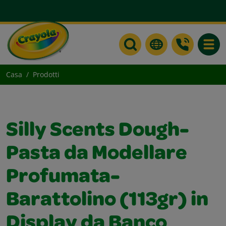
Toggle
Casa
Prodotti
Silly Scents Dough-
Pasta da Modellare
Profumata-
Barattolino (113gr) in
Display da Banco