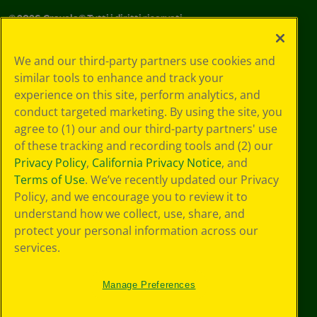
©
2026
Crayola® Tutti i diritti riservati.
Le tue scelte
We and our third-party partners use cookies and
in materia di
similar tools to enhance and track your
privacy
experience on this site, perform analytics, and
Informativa sulla
privacy
conduct targeted marketing. By using the site, you
Termini SMS
agree to (1) our and our third-party partners' use
GDPR
of these tracking and recording tools and (2) our
Informativa sulla
Privacy Policy
,
California Privacy Notice
, and
privacy di CA
Terms of Use
. We’ve recently updated our Privacy
Technologies
Policy, and we encourage you to review it to
Preferenze cookie
understand how we collect, use, share, and
Condizioni d'uso
Accessibilità web
protect your personal information across our
Mappa del sito
services.
Manage Preferences