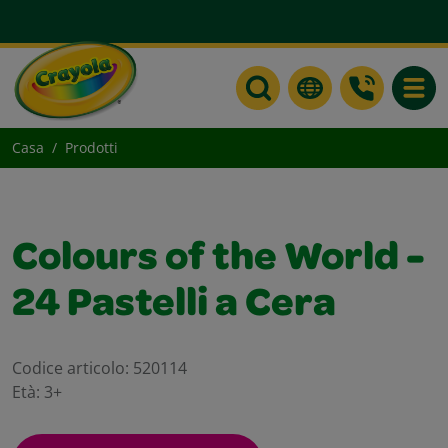
Toggle
Casa
Prodotti
Colours of the World -
24 Pastelli a Cera
Codice articolo:
520114
Età:
3+