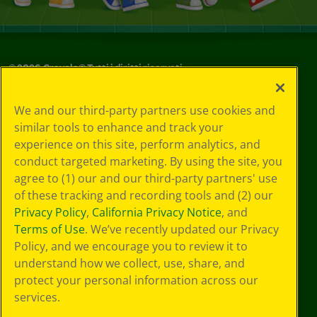
©
2026
Crayola® Tutti i diritti riservati.
Le tue scelte
We and our third-party partners use cookies and
in materia di
similar tools to enhance and track your
privacy
experience on this site, perform analytics, and
Informativa sulla
privacy
conduct targeted marketing. By using the site, you
Termini SMS
agree to (1) our and our third-party partners' use
GDPR
of these tracking and recording tools and (2) our
Informativa sulla
Privacy Policy
,
California Privacy Notice
, and
privacy di CA
Terms of Use
. We’ve recently updated our Privacy
Technologies
Policy, and we encourage you to review it to
Preferenze cookie
understand how we collect, use, share, and
Condizioni d'uso
Accessibilità web
protect your personal information across our
Mappa del sito
services.