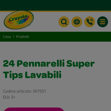
Toggle
Casa
Prodotti
24 Pennarelli Super
Tips Lavabili
Codice articolo:
007551
Età:
3+