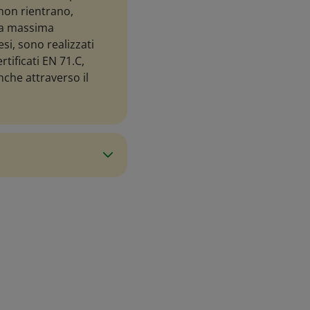
 non rientrano,
 la massima
si, sono realizzati
tificati EN 71.C,
che attraverso il