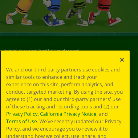
©
2026
Crayola® Tutti i diritti riservati.
Le tue scelte
We and our third-party partners use cookies and
in materia di
similar tools to enhance and track your
privacy
experience on this site, perform analytics, and
Informativa sulla
privacy
conduct targeted marketing. By using the site, you
Termini SMS
agree to (1) our and our third-party partners' use
GDPR
of these tracking and recording tools and (2) our
Informativa sulla
Privacy Policy
,
California Privacy Notice
, and
privacy di CA
Terms of Use
. We’ve recently updated our Privacy
Technologies
Policy, and we encourage you to review it to
Preferenze cookie
understand how we collect, use, share, and
Condizioni d'uso