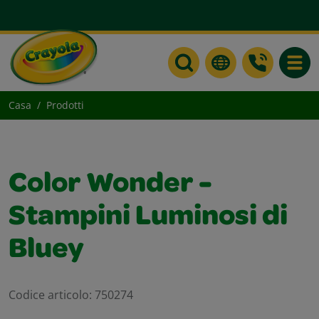
Toggle
Casa
Prodotti
Color Wonder -
Stampini Luminosi di
Bluey
Codice articolo:
750274