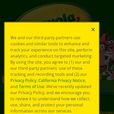
We and our third-party partners use
cookies and similar tools to enhance and
track your experience on this site, perform
analytics, and conduct targeted marketing.
By using the site, you agree to (1) our and
our third-party partners' use of these
tracking and recording tools and (2) our
Privacy Policy
,
California Privacy Notice
,
and
Terms of Use
. We’ve recently updated
our Privacy Policy, and we encourage you
to review it to understand how we collect,
use, share, and protect your personal
©
2026
Crayola® Tutti i diritti riservati.
information across our services.
Le tue scelte in materia di privacy
Informativ