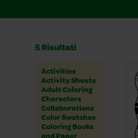
5
Risultati
Holidays and Celebrations
Math
Music and Dance
Outdoor
Paper Crafts
People
Places
Plants and Animals
Science
Seasons
Social Studies
Sports
Vehicles
Writing
Activities
Activity Sheets
Adult Coloring
Characters
Collaborations
Color Swatches
Coloring Books
and Paper