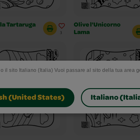
la Tartaruga
Olive l'Unicorno
Lama
3
o il sito Italiano (Italia) Vuoi passare al sito della tua area 
sh (United States)
Italiano (Itali