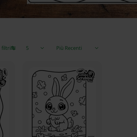
Articoli per pagina
Ordina per
iltri