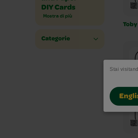
DIY Cards
Mostra di più
Toby 
Categorie
Stai visitand
Engli