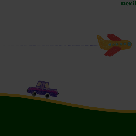
Dex i