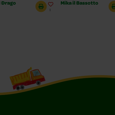
l Drago
Mika il Bassotto
1