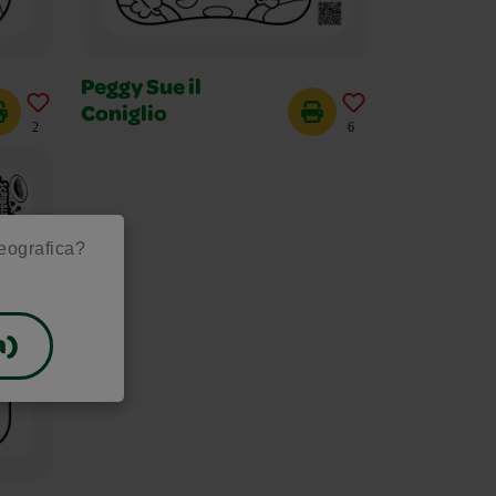
Peggy Sue il
Coniglio
2
6
geografica?
a)