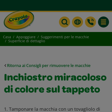
Toggle
Casa
Appoggiare
Suggerimenti per le macchie
Superficie di dettaglio
Ritorna ai Consigli per rimuovere le macchie
Inchiostro miracoloso
di colore sul tappeto
1. Tamponare la macchia con un tovagliolo di