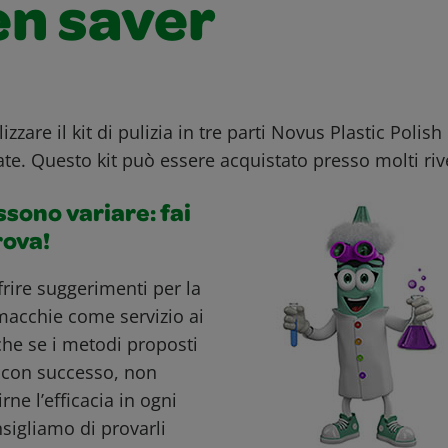
en saver
lizzare il kit di pulizia in tre parti Novus Plastic Polish
ate. Questo kit può essere acquistato presso molti riv
ossono variare: fai
rova!
ffrire suggerimenti per la
macchie come servizio ai
nche se i metodi proposti
i con successo, non
ne l’efficacia in ogni
nsigliamo di provarli