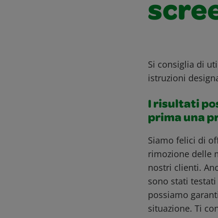
scre
Si consiglia di uti
istruzioni design
I risultati p
prima una p
Siamo felici di o
rimozione delle 
nostri clienti. A
sono stati testat
possiamo garantir
situazione. Ti co