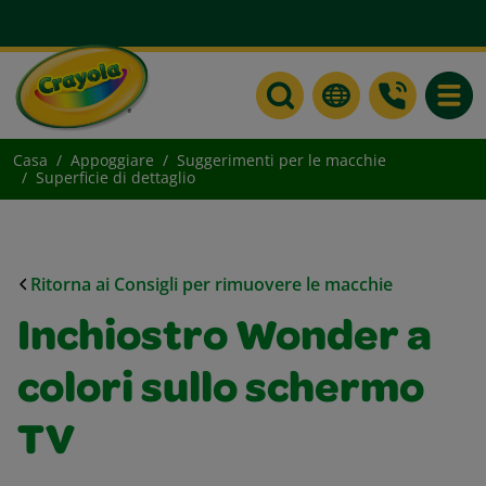
Toggle
Casa
Appoggiare
Suggerimenti per le macchie
Superficie di dettaglio
Ritorna ai Consigli per rimuovere le macchie
Inchiostro Wonder a
colori sullo schermo
TV