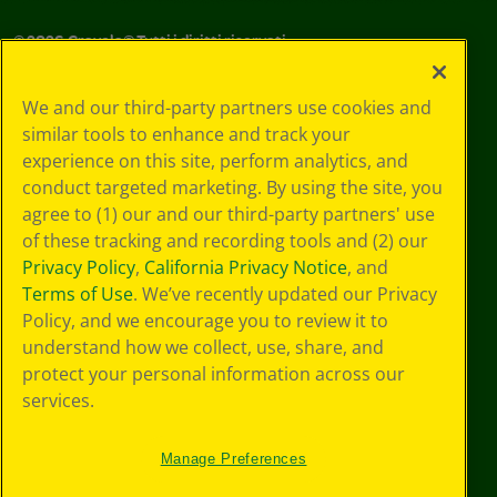
©
2026
Crayola® Tutti i diritti riservati.
Le tue scelte
We and our third-party partners use cookies and
in materia di
similar tools to enhance and track your
privacy
experience on this site, perform analytics, and
Informativa sulla
privacy
conduct targeted marketing. By using the site, you
Termini SMS
agree to (1) our and our third-party partners' use
GDPR
of these tracking and recording tools and (2) our
Informativa sulla
Privacy Policy
,
California Privacy Notice
, and
privacy di CA
Terms of Use
. We’ve recently updated our Privacy
Technologies
Policy, and we encourage you to review it to
Preferenze cookie
understand how we collect, use, share, and
Condizioni d'uso
Accessibilità web
protect your personal information across our
Mappa del sito
services.
Manage Preferences