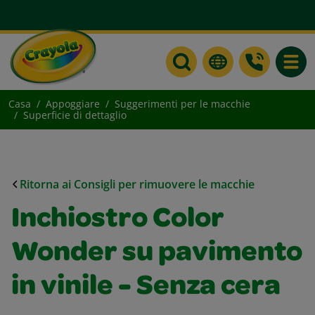
Toggle
Casa
Appoggiare
Suggerimenti per le macchie
Superficie di dettaglio
Ritorna ai Consigli per rimuovere le macchie
Inchiostro Color
Wonder su pavimento
in vinile - Senza cera