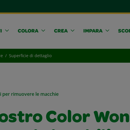
I
COLORA
CREA
IMPARA
SCOP
ie
Superficie di dettaglio
li per rimuovere le macchie
iostro Color Wo