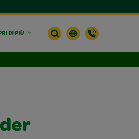
RI DI PIÙ
nder