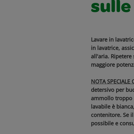
sulle
Lavare in lavatri
in lavatrice, ass
all'aria. Ripetere
maggiore potenza
NOTA SPECIALE O
detersivo per buc
ammollo troppo a
lavabile è bianca,
contenitore. Se 
possibile e consu