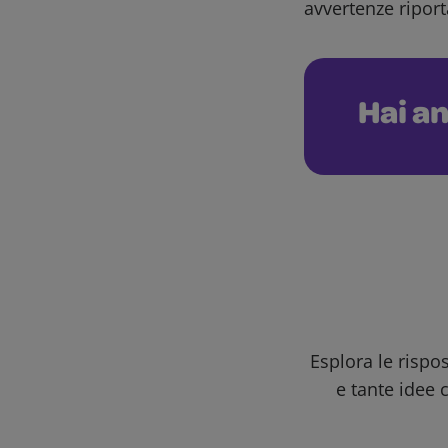
avvertenze riport
Hai an
Esplora le rispo
e tante idee c