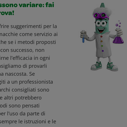
ossono variare: fai
rova!
ffrire suggerimenti per la
macchie come servizio ai
nche se i metodi proposti
i con successo, non
ne l’efficacia in ogni
nsigliamo di provarli
a nascosta. Se
giti a un professionista
archi consigliati sono
e altri potrebbero
todi sono pensati
r l’uso da parte di
sempre le istruzioni e le