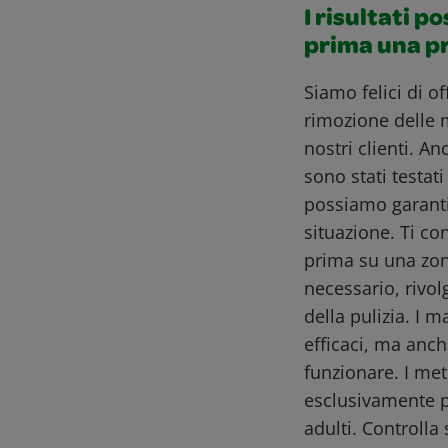
I risultati p
prima una p
Siamo felici di o
rimozione delle 
nostri clienti. A
sono stati testat
possiamo garantir
situazione. Ti co
prima su una zon
necessario, rivol
della pulizia. I m
efficaci, ma anch
funzionare. I me
esclusivamente pe
adulti. Controlla 