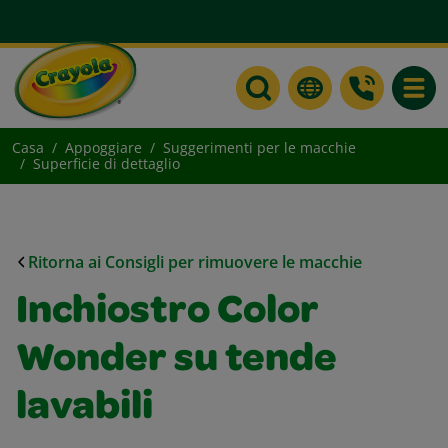
Toggle
Casa
Appoggiare
Suggerimenti per le macchie
Superficie di dettaglio
Ritorna ai Consigli per rimuovere le macchie
Inchiostro Color
Wonder su tende
lavabili