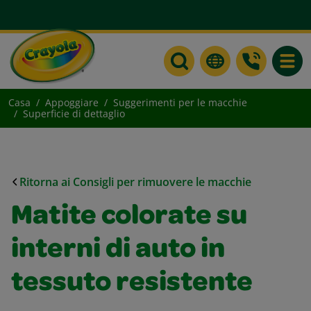
Toggle
Casa
Appoggiare
Suggerimenti per le macchie
Superficie di dettaglio
Ritorna ai Consigli per rimuovere le macchie
Matite colorate su
interni di auto in
tessuto resistente