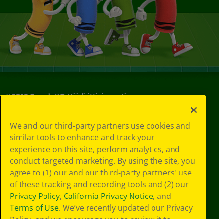
©
2026
Crayola® Tutti i diritti riservati.
Le tue scelte
We and our third-party partners use cookies and
in materia di
similar tools to enhance and track your
privacy
experience on this site, perform analytics, and
Informativa sulla
privacy
conduct targeted marketing. By using the site, you
Termini SMS
agree to (1) our and our third-party partners' use
GDPR
of these tracking and recording tools and (2) our
Informativa sulla
Privacy Policy
,
California Privacy Notice
, and
privacy di CA
Terms of Use
. We’ve recently updated our Privacy
Technologies