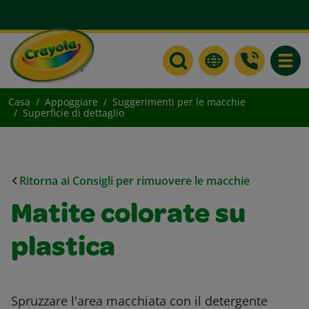
Toggle
Casa
Appoggiare
Suggerimenti per le macchie
Superficie di dettaglio
Ritorna ai Consigli per rimuovere le macchie
Matite colorate su
plastica
Spruzzare l'area macchiata con il detergente