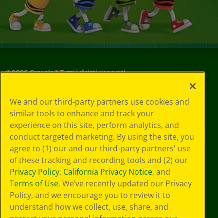
©
2026
Crayola® Tutti i diritti riservati.
Le tue scelte
We and our third-party partners use cookies and
in materia di
similar tools to enhance and track your
privacy
experience on this site, perform analytics, and
Informativa sulla
privacy
conduct targeted marketing. By using the site, you
Termini SMS
agree to (1) our and our third-party partners' use
GDPR
of these tracking and recording tools and (2) our
Informativa sulla
Privacy Policy
,
California Privacy Notice
, and
privacy di CA
Terms of Use
. We’ve recently updated our Privacy
Technologies
Policy, and we encourage you to review it to
Preferenze cookie
understand how we collect, use, share, and
Condizioni d'uso
Accessibilità web