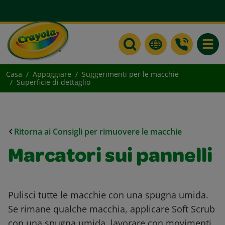
Toggle
Casa
Appoggiare
Suggerimenti per le macchie
Superficie di dettaglio
Ritorna ai Consigli per rimuovere le macchie
Marcatori sui pannelli
Pulisci tutte le macchie con una spugna umida.
Se rimane qualche macchia, applicare Soft Scrub
con una spugna umida, lavorare con movimenti