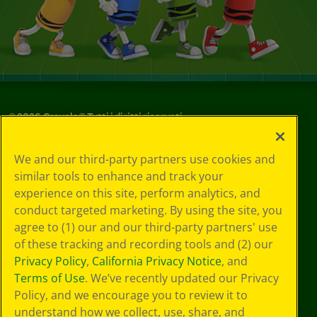
©
2026
Crayola® Tutti i diritti riservati.
Le tue scelte
We and our third-party partners use cookies and
in materia di
similar tools to enhance and track your
privacy
experience on this site, perform analytics, and
Informativa sulla
privacy
conduct targeted marketing. By using the site, you
Termini SMS
agree to (1) our and our third-party partners' use
GDPR
of these tracking and recording tools and (2) our
Informativa sulla
Privacy Policy
,
California Privacy Notice
, and
privacy di CA
Terms of Use
. We’ve recently updated our Privacy
Technologies
Policy, and we encourage you to review it to
Preferenze cookie
understand how we collect, use, share, and
Condizioni d'uso