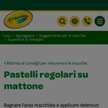
Toggle
Casa
Appoggiare
Suggerimenti per le macchie
Superficie di dettaglio
Ritorna ai Consigli per rimuovere le macchie
Pastelli regolari su
mattone
Bagnare l'area macchiata e applicare detersivo