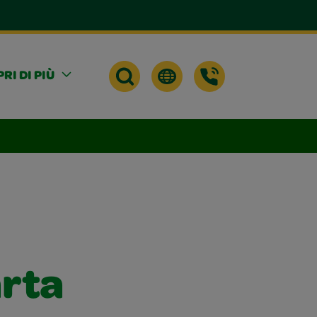
RI DI PIÙ
arta