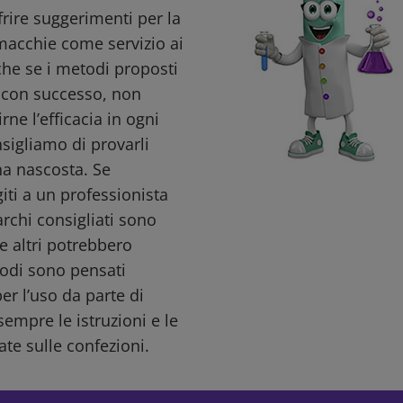
ffrire suggerimenti per la
macchie come servizio ai
nche se i metodi proposti
i con successo, non
ne l’efficacia in ogni
nsigliamo di provarli
a nascosta. Se
giti a un professionista
archi consigliati sono
e altri potrebbero
todi sono pensati
r l’uso da parte di
sempre le istruzioni e le
ate sulle confezioni.