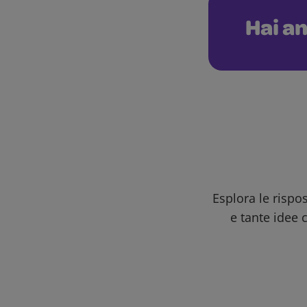
Hai an
Esplora le rispo
e tante idee c