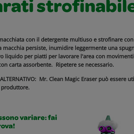
rati strofinabil
macchiata con il detergente multiuso e strofinare con
a macchia persiste, inumidire leggermente una spug
vo liquido per piatti per lavorare l'area con movimenti
con carta assorbente. Ripetere se necessario.
TERNATIVO: Mr. Clean Magic Eraser può essere uti
l produttore.
ossono variare: fai
rova!