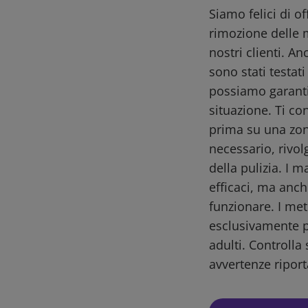
Siamo felici di o
rimozione delle 
nostri clienti. A
sono stati testat
possiamo garantir
situazione. Ti co
prima su una zon
necessario, rivol
della pulizia. I m
efficaci, ma anch
funzionare. I me
esclusivamente pe
adulti. Controlla 
avvertenze riport