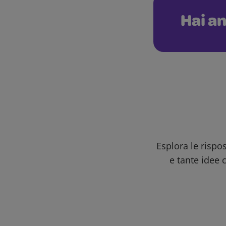
Hai an
Esplora le rispo
e tante idee c