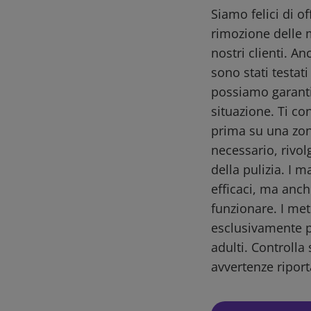
Siamo felici di o
rimozione delle 
nostri clienti. A
sono stati testat
possiamo garantir
situazione. Ti co
prima su una zon
necessario, rivol
della pulizia. I m
efficaci, ma anch
funzionare. I me
esclusivamente pe
adulti. Controlla 
avvertenze riport