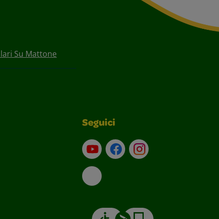
olari Su Mattone
Seguici
Su YouTube
Contatti
Profilo Instagram
Email