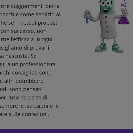
ffrire suggerimenti per la
macchie come servizio ai
nche se i metodi proposti
i con successo, non
ne l’efficacia in ogni
nsigliamo di provarli
a nascosta. Se
giti a un professionista
archi consigliati sono
e altri potrebbero
todi sono pensati
r l’uso da parte di
sempre le istruzioni e le
ate sulle confezioni.