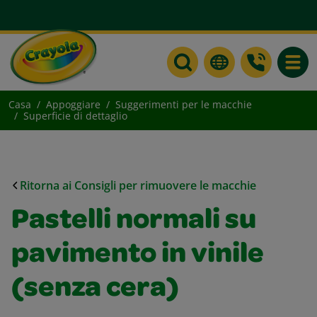
Toggle
Casa
Appoggiare
Suggerimenti per le macchie
Superficie di dettaglio
Ritorna ai Consigli per rimuovere le macchie
Pastelli normali su
pavimento in vinile
(senza cera)