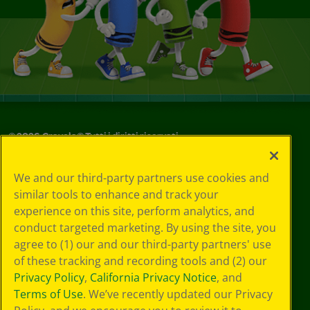
©
2026
Crayola® Tutti i diritti riservati.
Le tue scelte
We and our third-party partners use cookies and
in materia di
similar tools to enhance and track your
privacy
experience on this site, perform analytics, and
Informativa sulla
privacy
conduct targeted marketing. By using the site, you
Termini SMS
agree to (1) our and our third-party partners' use
GDPR
of these tracking and recording tools and (2) our
Informativa sulla
Privacy Policy
,
California Privacy Notice
, and
privacy di CA
Terms of Use
. We’ve recently updated our Privacy
Technologies