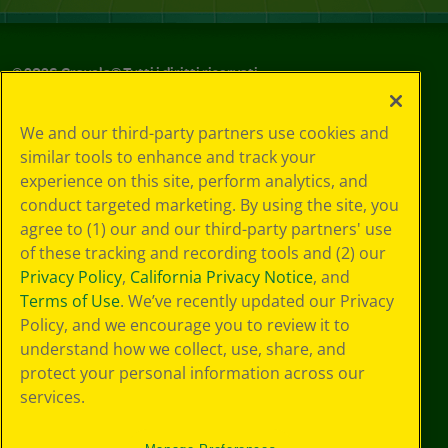
©
2026
Crayola® Tutti i diritti riservati.
Le tue scelte
We and our third-party partners use cookies and
in materia di
similar tools to enhance and track your
privacy
experience on this site, perform analytics, and
Informativa sulla
privacy
conduct targeted marketing. By using the site, you
Termini SMS
agree to (1) our and our third-party partners' use
GDPR
of these tracking and recording tools and (2) our
Informativa sulla
Privacy Policy
,
California Privacy Notice
, and
privacy di CA
Terms of Use
. We’ve recently updated our Privacy
Technologies
Policy, and we encourage you to review it to
Preferenze cookie
understand how we collect, use, share, and
Condizioni d'uso
Accessibilità web
protect your personal information across our
Mappa del sito
services.