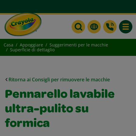
Toggle
Casa
Appoggiare
Suggerimenti per le macchie
Superficie di dettaglio
Ritorna ai Consigli per rimuovere le macchie
Pennarello lavabile
ultra-pulito su
formica