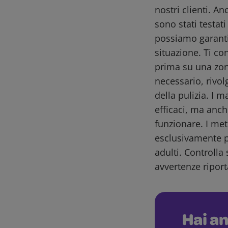
nostri clienti. A
sono stati testat
possiamo garantir
situazione. Ti co
prima su una zon
necessario, rivol
della pulizia. I m
efficaci, ma anch
funzionare. I me
esclusivamente pe
adulti. Controlla 
avvertenze riport
Hai an