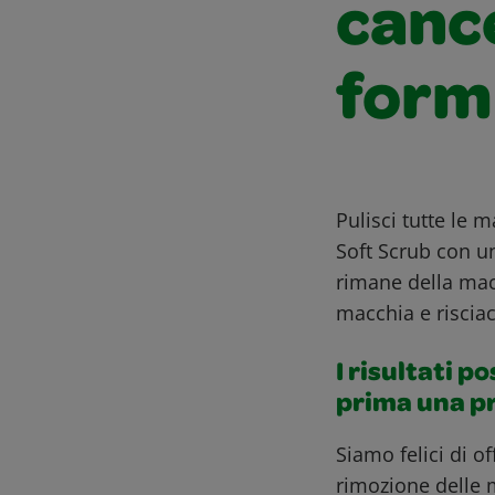
cance
form
Pulisci tutte le
Soft Scrub con u
rimane della mac
macchia e riscia
I risultati p
prima una p
Siamo felici di o
rimozione delle 