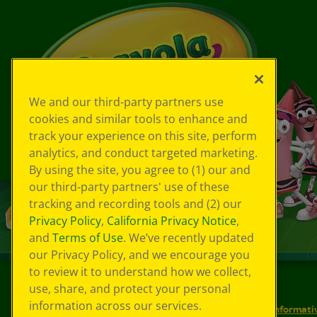
We and our third-party partners use
cookies and similar tools to enhance and
track your experience on this site, perform
analytics, and conduct targeted marketing.
By using the site, you agree to (1) our and
our third-party partners' use of these
tracking and recording tools and (2) our
Privacy Policy
,
California Privacy Notice
,
and
Terms of Use
. We’ve recently updated
our Privacy Policy, and we encourage you
to review it to understand how we collect,
use, share, and protect your personal
©
2026
Crayola® Tutti i diritti riservati.
information across our services.
Le tue scelte in materia di privacy
Informativ