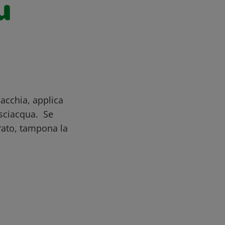
u
acchia, applica
isciacqua. Se
rato, tampona la