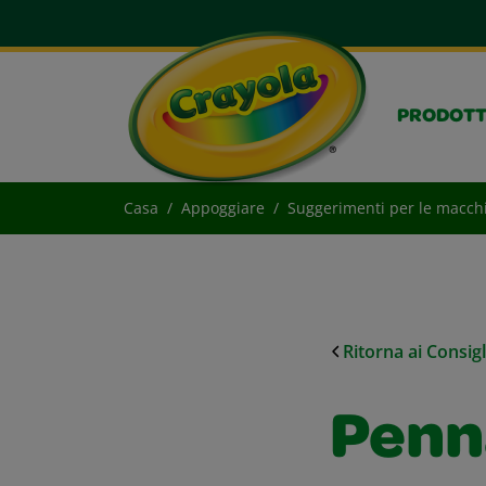
PRODOTT
Casa
Appoggiare
Suggerimenti per le macch
Ritorna ai Consig
Penna