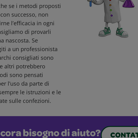
nche se i metodi proposti
i con successo, non
ne l’efficacia in ogni
nsigliamo di provarli
a nascosta. Se
giti a un professionista
archi consigliati sono
e altri potrebbero
todi sono pensati
r l’uso da parte di
sempre le istruzioni e le
ate sulle confezioni.
cora bisogno di aiuto?
CONTAT