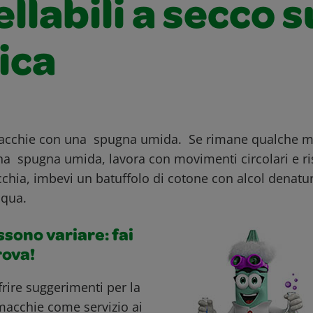
llabili a secco s
ica
 macchie con una spugna umida. Se rimane qualche m
na spugna umida, lavora con movimenti circolari e r
chia, imbevi un batuffolo di cotone con alcol denatu
cqua.
ossono variare: fai
rova!
ffrire suggerimenti per la
macchie come servizio ai