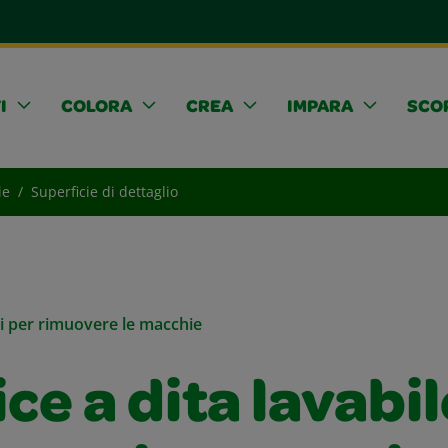
I
COLORA
CREA
IMPARA
SCOP
ie
Superficie di dettaglio
li per rimuovere le macchie
ce a dita lavabil