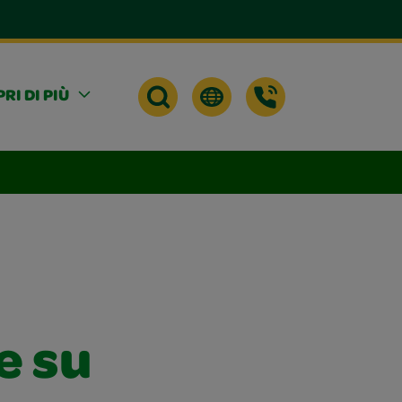
RI DI PIÙ
e su