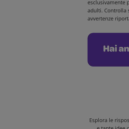
esclusivamente pe
adulti. Controlla 
avvertenze riport
Hai an
Esplora le rispo
e tante idee c