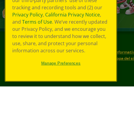
our third-party partners' use of these
tracking and recording tools and (2) our
Privacy Policy
,
California Privacy Notice
,
and
Terms of Use
. We’ve recently updated
our Privacy Policy, and we encourage you
to review it to understand how we collect,
use, share, and protect your personal
©
2026
Crayola® Tutti i diritti riservati.
information across our services.
Le tue scelte in materia di privacy
Informativ
Condizioni d'uso
Accessibilità web
Mappa del s
Manage Preferences