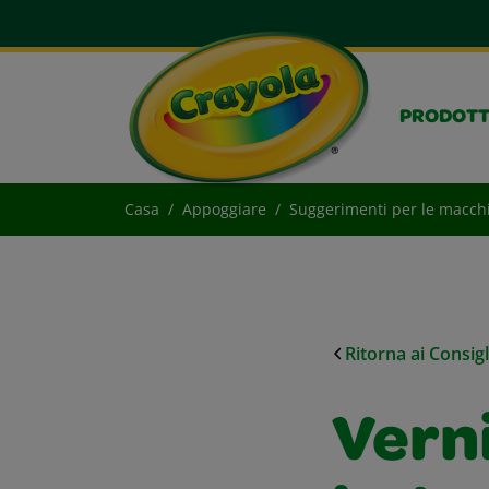
PRODOTT
Casa
Appoggiare
Suggerimenti per le macch
Ritorna ai Consig
Verni