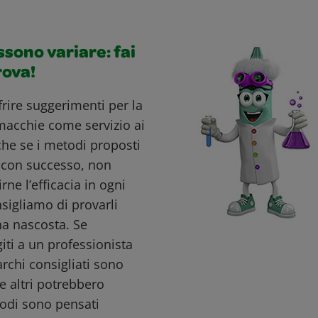
ossono variare: fai
rova!
ffrire suggerimenti per la
macchie come servizio ai
nche se i metodi proposti
i con successo, non
ne l’efficacia in ogni
nsigliamo di provarli
a nascosta. Se
giti a un professionista
archi consigliati sono
e altri potrebbero
todi sono pensati