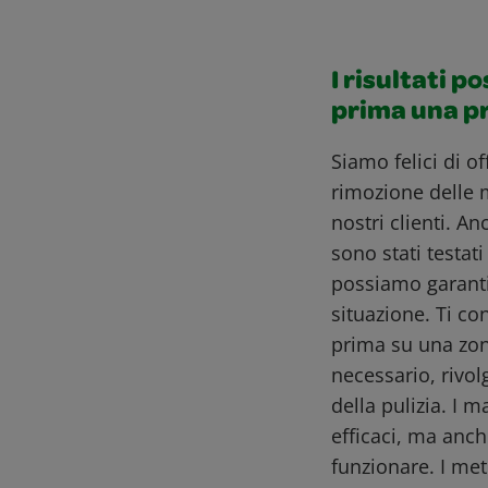
I risultati p
prima una p
Siamo felici di o
rimozione delle 
nostri clienti. A
sono stati testat
possiamo garantir
situazione. Ti co
prima su una zon
necessario, rivol
della pulizia. I m
efficaci, ma anch
funzionare. I me