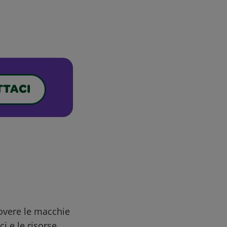
TACI
uovere le macchie
ci e le risorse