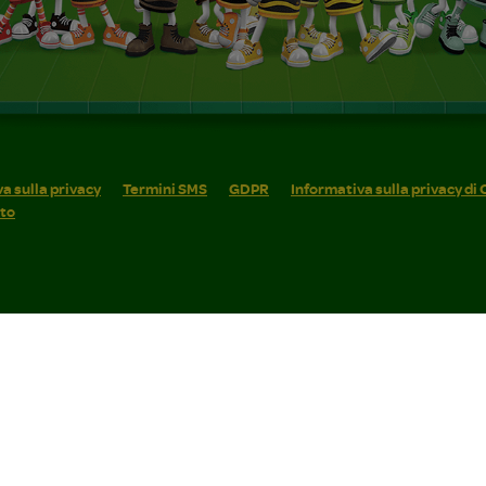
a sulla privacy
Termini SMS
GDPR
Informativa sulla privacy di
ito