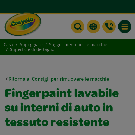
Toggle
Casa
Appoggiare
Suggerimenti per le macchie
Superficie di dettaglio
Ritorna ai Consigli per rimuovere le macchie
Fingerpaint lavabile
su interni di auto in
tessuto resistente