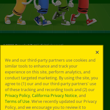
©
2026
Crayola® Tutti i diritti riservati.
Le tue scelte
We and our third-party partners use cookies and
in materia di
similar tools to enhance and track your
privacy
experience on this site, perform analytics, and
Informativa sulla
privacy
conduct targeted marketing. By using the site, you
Termini SMS
agree to (1) our and our third-party partners' use
GDPR
of these tracking and recording tools and (2) our
Informativa sulla
Privacy Policy
,
California Privacy Notice
, and
privacy di CA
Terms of Use
. We’ve recently updated our Privacy
Technologies
Policy, and we encourage you to review it to
Preferenze cookie