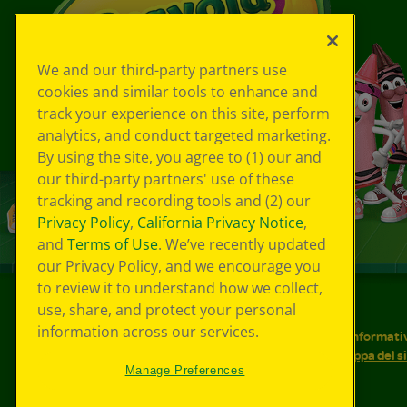
We and our third-party partners use
cookies and similar tools to enhance and
track your experience on this site, perform
analytics, and conduct targeted marketing.
By using the site, you agree to (1) our and
our third-party partners' use of these
tracking and recording tools and (2) our
Privacy Policy
,
California Privacy Notice
,
and
Terms of Use
. We’ve recently updated
our Privacy Policy, and we encourage you
to review it to understand how we collect,
use, share, and protect your personal
©
2026
Crayola® Tutti i diritti riservati.
information across our services.
Le tue scelte in materia di privacy
Informativ
Condizioni d'uso
Accessibilità web
Mappa del s
Manage Preferences