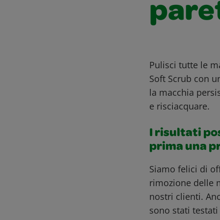
paret
Pulisci tutte le
Soft Scrub con u
la macchia persi
e risciacquare.
I risultati p
prima una p
Siamo felici di o
rimozione delle 
nostri clienti. A
sono stati testat