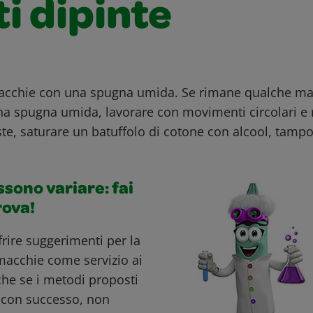
i dipinte
 macchie con una spugna umida. Se rimane qualche ma
na spugna umida, lavorare con movimenti circolari e 
ste, saturare un batuffolo di cotone con alcool, tamp
ossono variare: fai
rova!
ffrire suggerimenti per la
macchie come servizio ai
nche se i metodi proposti
i con successo, non