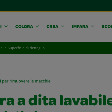
I
COLORA
CREA
IMPARA
SCOP
ie
Superficie di dettaglio
li per rimuovere le macchie
ra a dita lavabil