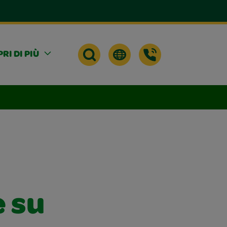
RI DI PIÙ
e su