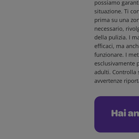
possiamo garantir
situazione. Ti co
prima su una zon
necessario, rivol
della pulizia. I m
efficaci, ma anch
funzionare. I me
esclusivamente pe
adulti. Controlla 
avvertenze riport
Hai an