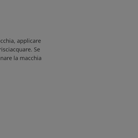
cchia, applicare
risciacquare. Se
onare la macchia