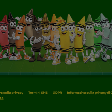
a sulla privacy
Termini SMS
GDPR
Informativa sulla privacy di
ito