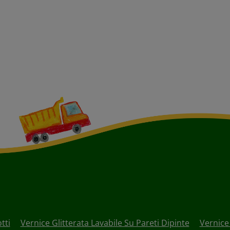
tti
Vernice Glitterata Lavabile Su Pareti Dipinte
Vernice