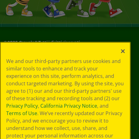
©
2026
Crayola® Tutti i diritti riservati.
Le tue scelte
We and our third-party partners use cookies and
in materia di
similar tools to enhance and track your
privacy
experience on this site, perform analytics, and
Informativa sulla
privacy
conduct targeted marketing. By using the site, you
Termini SMS
agree to (1) our and our third-party partners' use
GDPR
of these tracking and recording tools and (2) our
Informativa sulla
Privacy Policy
,
California Privacy Notice
, and
privacy di CA
Terms of Use
. We’ve recently updated our Privacy
Technologies
Policy, and we encourage you to review it to
Preferenze cookie
understand how we collect, use, share, and
Condizioni d'uso
Accessibilità web
protect your personal information across our