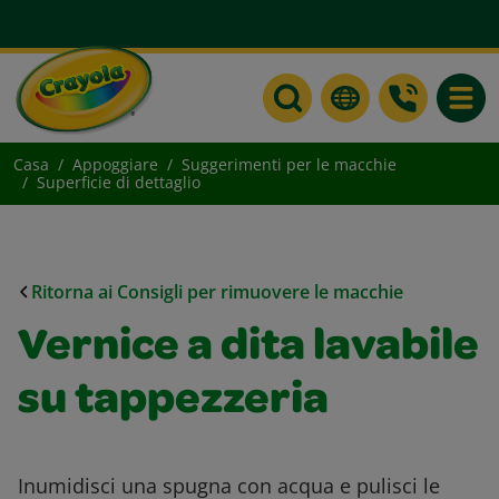
Toggle
Casa
Appoggiare
Suggerimenti per le macchie
Superficie di dettaglio
Ritorna ai Consigli per rimuovere le macchie
Vernice a dita lavabile
su tappezzeria
Inumidisci una spugna con acqua e pulisci le