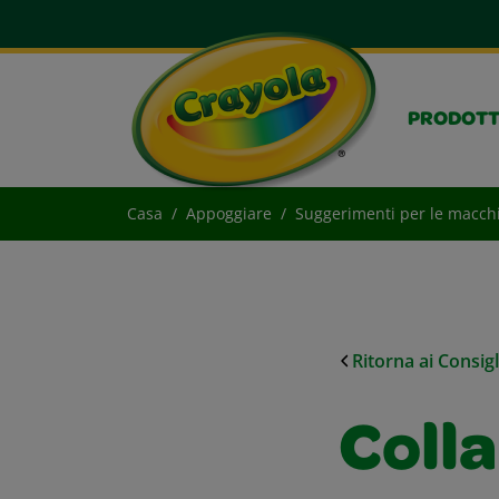
PRODOTT
Casa
Appoggiare
Suggerimenti per le macch
Ritorna ai Consig
Colla