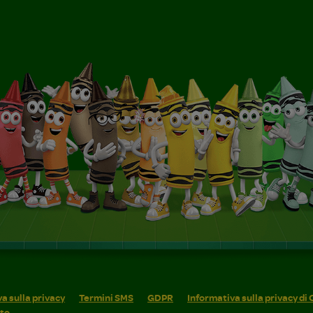
a sulla privacy
Termini SMS
GDPR
Informativa sulla privacy di
ito