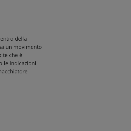
entro della
usa un movimento
lte che è
 le indicazioni
smacchiatore