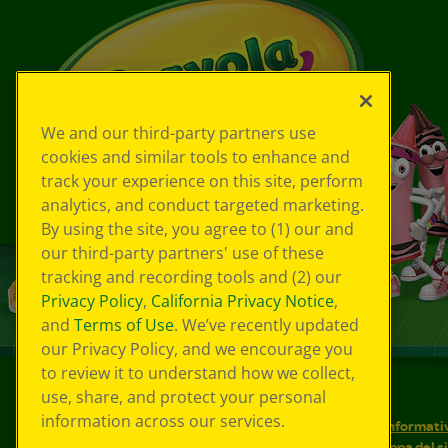
We and our third-party partners use
cookies and similar tools to enhance and
track your experience on this site, perform
analytics, and conduct targeted marketing.
By using the site, you agree to (1) our and
our third-party partners' use of these
tracking and recording tools and (2) our
Privacy Policy
,
California Privacy Notice
,
and
Terms of Use
. We’ve recently updated
our Privacy Policy, and we encourage you
to review it to understand how we collect,
use, share, and protect your personal
©
2026
Crayola® Tutti i diritti riservati.
information across our services.
Le tue scelte in materia di privacy
Informativ
Condizioni d'uso
Accessibilità web
Mappa del s