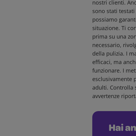
nostri clienti. A
sono stati testat
possiamo garantir
situazione. Ti co
prima su una zon
necessario, rivol
della pulizia. I m
efficaci, ma anch
funzionare. I me
esclusivamente pe
adulti. Controlla 
avvertenze riport
Hai an