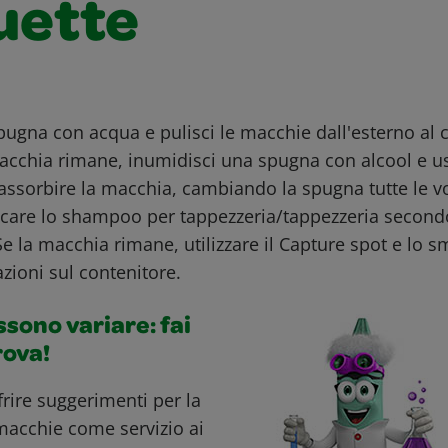
ette
ugna con acqua e pulisci le macchie dall'esterno al c
acchia rimane, inumidisci una spugna con alcool e 
ssorbire la macchia, cambiando la spugna tutte le vo
icare lo shampoo per tappezzeria/tappezzeria secondo
Se la macchia rimane, utilizzare il Capture spot e lo 
zioni sul contenitore.
ossono variare: fai
rova!
ffrire suggerimenti per la
macchie come servizio ai