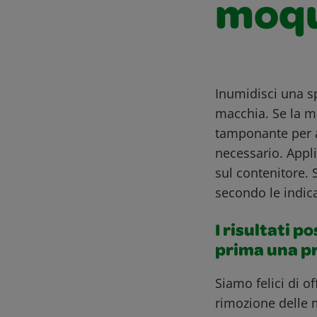
moqu
Inumidisci una sp
macchia. Se la m
tamponante per a
necessario. Appl
sul contenitore. 
secondo le indica
I risultati p
prima una p
Siamo felici di o
rimozione delle 