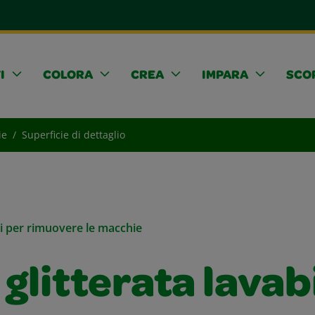
I
COLORA
CREA
IMPARA
SCOP
ie
Superficie di dettaglio
li per rimuovere le macchie
 glitterata lavab