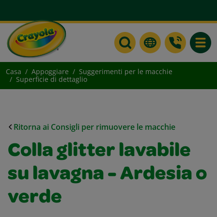
Toggle
Casa
Appoggiare
Suggerimenti per le macchie
Superficie di dettaglio
Ritorna ai Consigli per rimuovere le macchie
Colla glitter lavabile
su lavagna - Ardesia o
verde