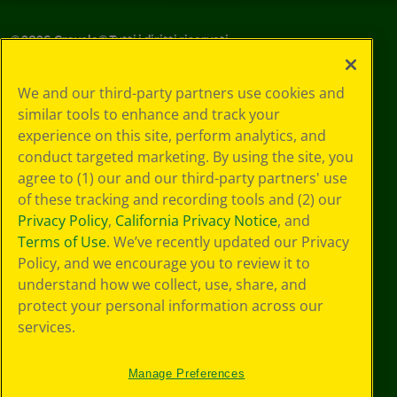
©
2026
Crayola® Tutti i diritti riservati.
Le tue scelte
We and our third-party partners use cookies and
in materia di
similar tools to enhance and track your
privacy
experience on this site, perform analytics, and
Informativa sulla
privacy
conduct targeted marketing. By using the site, you
Termini SMS
agree to (1) our and our third-party partners' use
GDPR
of these tracking and recording tools and (2) our
Informativa sulla
Privacy Policy
,
California Privacy Notice
, and
privacy di CA
Terms of Use
. We’ve recently updated our Privacy
Technologies
Policy, and we encourage you to review it to
Preferenze cookie
understand how we collect, use, share, and
Condizioni d'uso
Accessibilità web
protect your personal information across our
Mappa del sito
services.
Manage Preferences